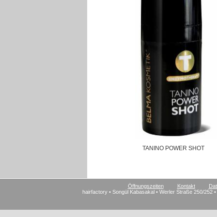
TANINO POWER SHOT
Öffnungszeiten
Kontakt
Dat
hairfactory • Songül Kabasakal • Werler Straße 250/252